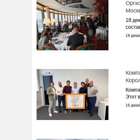
Оргк
Моск
18 де
соста
18 дека
Комп
Коро
Компа
Этот 
16 дека