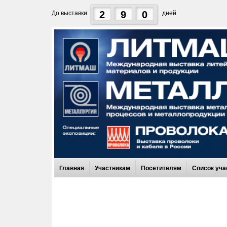
2
9
0
До выставки
дней
Главная
Участникам
Посетителям
Список уча