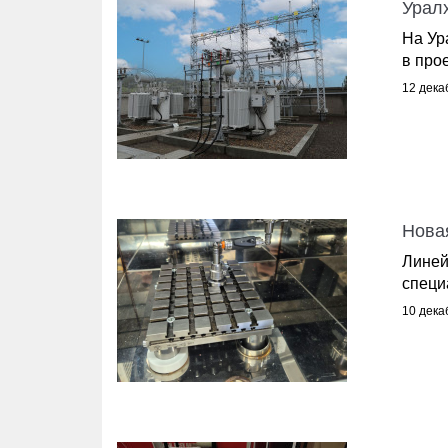
Урал
На Ур
в про
12 дека
Новая
Линей
специ
10 дека