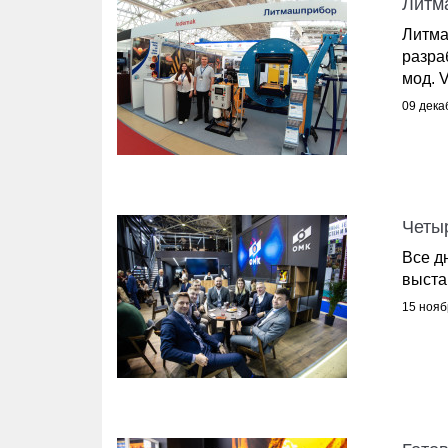
Литм
Литма
разра
мод. V
09 дека
Четыр
Все д
выста
15 нояб