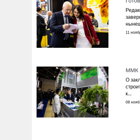
Гото
Редак
завер
нынеш
11 нояб
ММК 
О зак
строи
к...
08 нояб