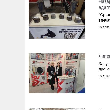
Наза
адап
"Орга
впеча
09 дека
Липе
Запус
дробе
09 дека