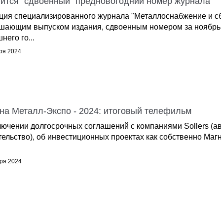
вится "сдвоенный" предновогодний номер журнала
ция специализированного журнала "Металлоснабжение и сб
шающим выпуском издания, сдвоенным номером за ноябрь-
него го...
ря 2024
на Металл-Экспо - 2024: итоговый телефильм
лючении долгосрочных соглашений с компаниями Sollers (
тельство), об инвестиционных проектах как собственно Маг
ря 2024