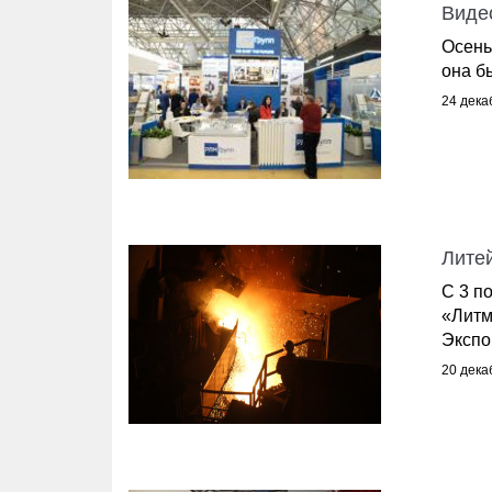
Виде
Осень
она б
24 дека
Лите
С 3 п
«Литм
Экспо
20 дека