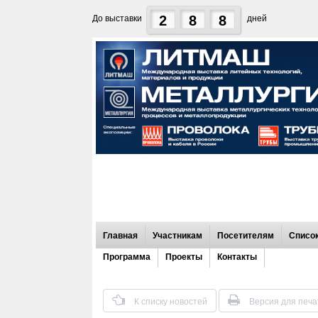
2
8
8
До выставки
дней
Главная
Участникам
Посетителям
Список
Программа
Проекты
Контакты
К списку новостей
Версия для печа