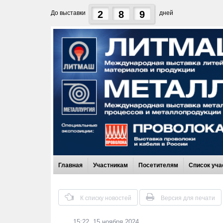
2
8
9
До выставки
дней
Главная
Участникам
Посетителям
Список уча
К списку новостей
Версия для печати
15:22, 15 ноября 2024