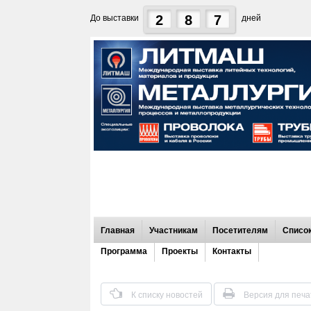
2
8
7
До выставки
дней
Главная
Участникам
Посетителям
Список
Программа
Проекты
Контакты
К списку новостей
Версия для печа