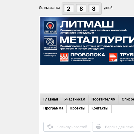
2
8
8
До выставки
дней
Главная
Участникам
Посетителям
Список
Программа
Проекты
Контакты
К списку новостей
Версия для печа