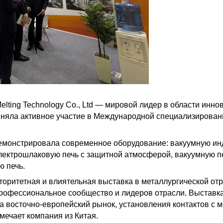
lting Technology Co., Ltd — мировой лидер в области инно
иняла активное участие в Международной специализирован
емонстрировала современное оборудование: вакуумную ин
электрошлаковую печь с защитной атмосферой, вакуумную 
 печь.
торитетная и влиятельная выставка в металлургической от
офессиональное сообщество и лидеров отрасли. Выставка
а восточно-европейский рынок, установления контактов с
ечает компания из Китая.