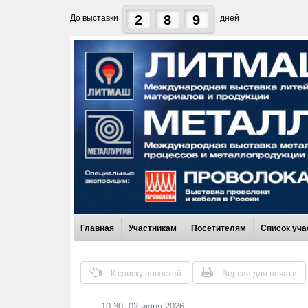
2
8
9
До выставки
дней
Главная
Участникам
Посетителям
Список уча
К списку новостей
Версия для печати
10:30, 02 июня 2026