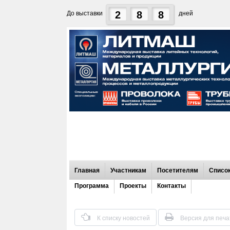
2
8
8
До выставки
дней
Главная
Участникам
Посетителям
Список
Программа
Проекты
Контакты
К списку новостей
Версия для печа