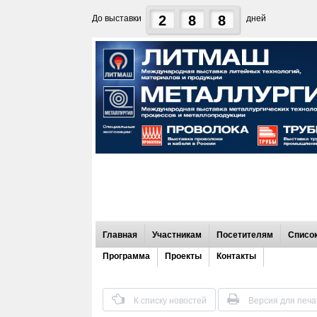
2
8
8
До выставки
дней
Главная
Участникам
Посетителям
Список
Программа
Проекты
Контакты
К списку новостей
Версия для печа