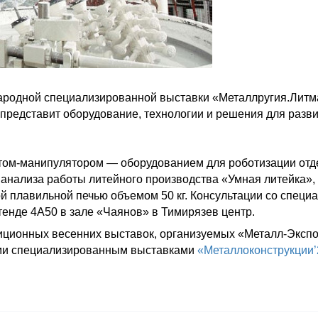
дународной специализированной выставки «Металлругия.Ли
представит оборудование, технологии и решения для разви
отом-манипулятором — оборудованием для роботизации отд
 анализа работы литейного производства «Умная литейка»
й плавильной печью объемом 50 кг. Консультации со специ
стенде 4А50 в зале «Чаянов» в Тимирязев центр.
иционных весенних выставок, организуемых «Металл-Эксп
ми специализированным выставками
«Металлоконструкции