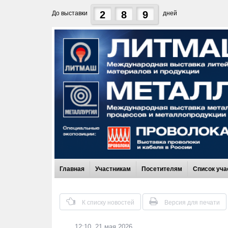
2
8
9
До выставки
дней
Главная
Участникам
Посетителям
Список уча
К списку новостей
Версия для печати
12:10, 21 мая 2026