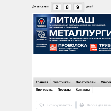
2
8
9
До выставки
дней
Главная
Участникам
Посетителям
Список
Программа
Проекты
Контакты
К списку новостей
Версия для печа