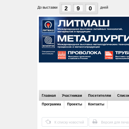
2
9
0
До выставки
дней
Главная
Участникам
Посетителям
Список
Программа
Проекты
Контакты
К списку новостей
Версия для печа