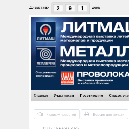
2
9
1
До выставки
день
Главная
Участникам
Посетителям
Список уча
К списку новостей
Версия для печати
13:05, 16 марта 2026