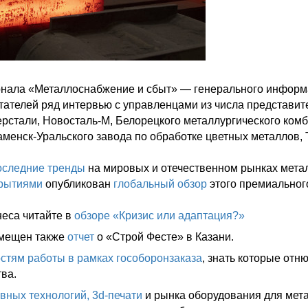
нала «Металлоснабжение и сбыт» — генерального информа
ателей ряд интервью с управленцами из числа представи
рстали, Новосталь-М, Белорецкого металлургического комб
аменск-Уральского завода по обработке цветных металлов,
оследние тренды
на мировых и отечественном рынках метал
крытиями
опубликован
глобальный обзор
этого премиального
неса читайте в
обзоре «Кризис или адаптация?»
змещен также
отчет
о «Строй Фесте» в Казани.
остям работы в рамках гособоронзаказа
, знать которые отн
ва.
вных технологий, 3d-печати
и рынка оборудования для мет