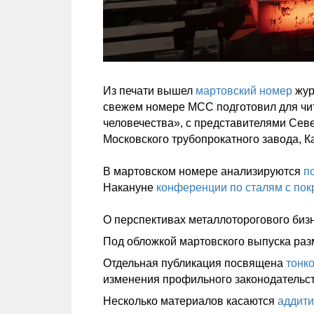
Из печати вышел
мартовский номер
жур
свежем номере МСС подготовил для чит
человечества», с представителями Севе
Московского трубопрокатного завода, К
В мартовском номере анализируются
п
Накануне
конференции по сталям с по
О перспективах металлоторогового биз
Под обложкой мартовского выпуска ра
Отдельная публикация посвящена
тонк
изменения профильного законодательст
Несколько материалов касаются
аддити