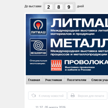
2
8
9
До выставки
дней
Главная
Участникам
Посетителям
Список уча
К списку новостей
Версия для печати
11:37, 05 марта 2026