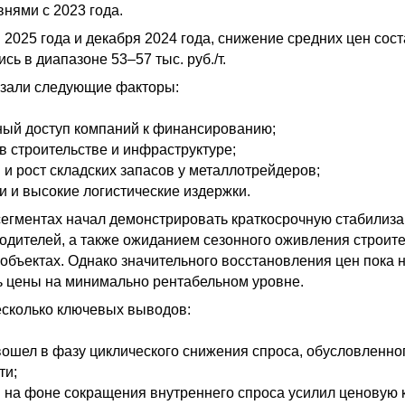
нями с 2023 года.
 2025 года и декабря 2024 года, снижение средних цен сос
сь в диапазоне 53–57 тыс. руб./т.
азали следующие факторы:
нный доступ компаний к финансированию;
в строительстве и инфраструктуре;
и рост складских запасов у металлотрейдеров;
и и высокие логистические издержки.
сегментах начал демонстрировать краткосрочную стабилиза
водителей, а также ожиданием сезонного оживления строит
объектах. Однако значительного восстановления цен пока 
 цены на минимально рентабельном уровне.
есколько ключевых выводов:
 вошел в фазу циклического снижения спроса, обусловленн
ти;
 на фоне сокращения внутреннего спроса усилил ценовую