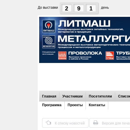
2
9
1
До выставки
день
Главная
Участникам
Посетителям
Список
Программа
Проекты
Контакты
К списку новостей
Версия для печа