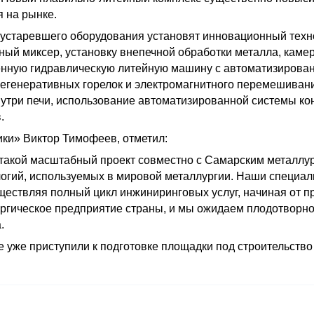
 на рынке.
е устаревшего оборудования установят инновационный тех
ный миксер, установку внепечной обработки металла, каме
енную гидравлическую литейную машину с автоматизирова
егенеративных горелок и электромагнитного перемешивани
три печи, использование автоматизированной системы ко
.
ки» Виктор Тимофеев, отметил:
ь такой масштабный проект совместно с Самарским металлу
огий, используемых в мировой металлургии. Наши специа
уществляя полный цикл инжиниринговых услуг, начиная от 
ргическое предприятие страны, и мы ожидаем плодотворн
.
 уже приступили к подготовке площадки под строительство