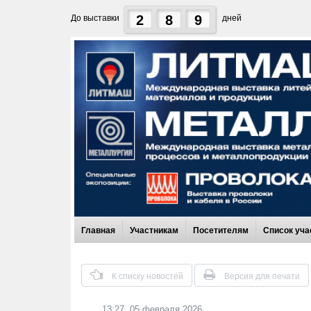
2
8
9
До выставки
дней
Главная
Участникам
Посетителям
Список уча
К списку новостей
Версия для печати
13:27, 05 февраля 2026