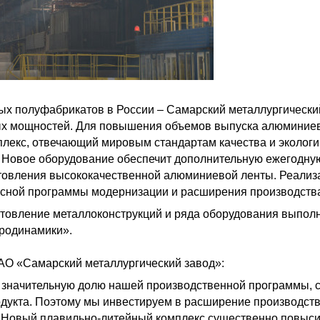
х полуфабрикатов в России – Самарский металлургический
ых мощностей. Для повышения объемов выпуска алюминиев
лекс, отвечающий мировым стандартам качества и экологи
б. Новое оборудование обеспечит дополнительную ежегодну
отовления высококачественной алюминиевой ленты. Реализ
лексной программы модернизации и расширения производств
отовление металлоконструкций и ряда оборудования выпол
дродинамики».
АО «Самарский металлургический завод»:
значительную долю нашей производственной программы, сп
родукта. Поэтому мы инвестируем в расширение производс
 Новый плавильно-литейный комплекс существенно повыси