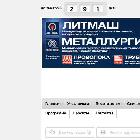
2
9
1
До выставки
день
Главная
Участникам
Посетителям
Список
Программа
Проекты
Контакты
К списку новостей
Версия для печа