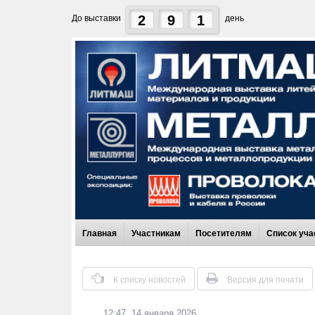
2
9
1
До выставки
день
Главная
Участникам
Посетителям
Список уча
К списку новостей
Версия для печати
12:47, 14 января 2026