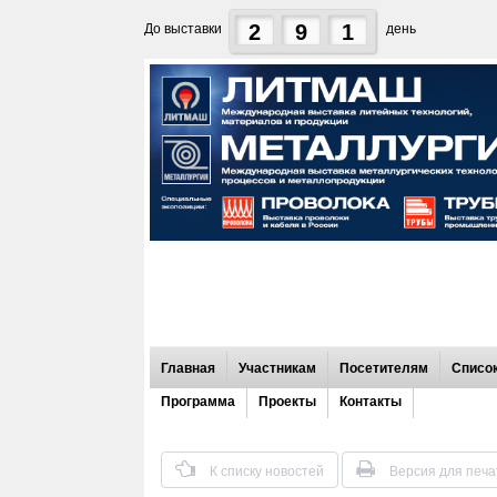
2
9
1
До выставки
день
Главная
Участникам
Посетителям
Список
Программа
Проекты
Контакты
К списку новостей
Версия для печа