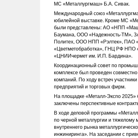
МС «Металлургмаш» Б.А. Сивак.
Международный союз «Металлургмаш
юбилейной выставке. Кроме МС «Ме
были представлены: АО «НПП «Ма
Баумана, ООО «Надежность-ТМ», З
Политех, ООО НПП «Рэлтек», ПАО
«Цветметобработка», ГНЦ РФ НПО
«ЦНИИчермет им. И.П. Бардина».
Координационный совет по промышл
комплексе был проведен совместно
компаний. По ходу встреч участник
предприятий и торговых фирм.
На площадке «Металл-Экспо 2025» 
заключены перспективные контракт
В ходе деловой программы «Металл
по черной металлургии и тяжелому
внутреннего рынка металлургическ
инжиниринга». На заседании с при