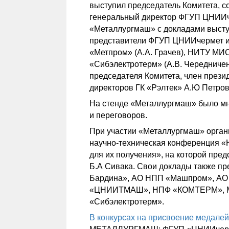
выступил председатель Комитета, с
генеральный директор ФГУП ЦНИИче
«Металлургмаш» с докладами высту
представители ФГУП ЦНИИчермет и м
«Метпром» (А.А. Грачев), НИТУ МИ
«Сибэлектротерм» (А.В. Чередничен
председателя Комитета, член през
директоров ГК «Рэлтек» А.Ю Петров
На стенде «Металлургмаш» было мн
и переговоров.
При участии «Металлургмаш» орган
научно-техническая конференция «
для их получения», на которой пре
Б.А Сивака. Свои доклады также п
Бардина», АО НПП «Машпром», 
«ЦНИИТМАШ», НПФ «КОМТЕРМ», МГ
«Сибэлектротерм».
В конкурсах на присвоение медале