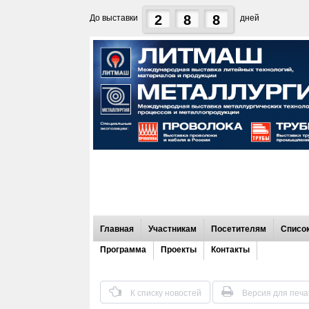
2
8
8
До выставки
дней
Главная
Участникам
Посетителям
Список
Программа
Проекты
Контакты
К списку новостей
Версия для печа