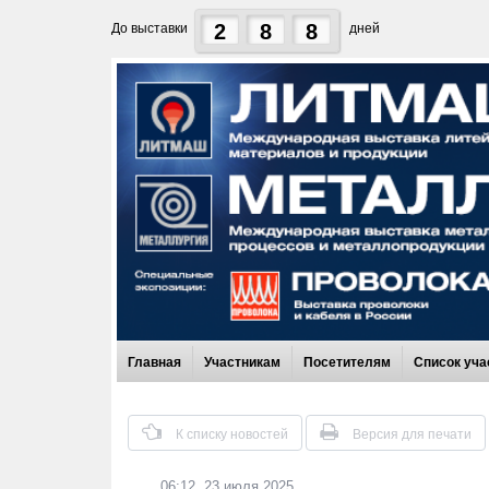
2
8
8
До выставки
дней
Главная
Участникам
Посетителям
Список уча
К списку новостей
Версия для печати
06:12, 23 июля 2025