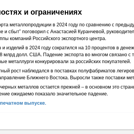
остях и ограничениях
орта металлопродукции в 2024 году по сравнению с преды
е и сбыт" поговорил с Анастасией Куранчевой, руководите
пы компаний Российского экспортного центра.
 и изделий в 2024 году сократился на 10 процентов в ден
18 млрд долл. США. Падение экспорта во многом связано с т
ые металлурги конкурировали за российских покупателей.
етный рост наблюдался в поставках полуфабрикатов легир
аправление Ближнего Востока. Выросли также поставки ме
 черных металлов остается прежней – в основном это стран
ение ожидаемо показало значительное падение.
печатном выпуске.