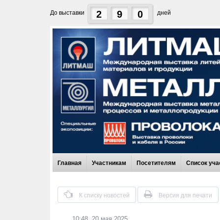
2
9
0
До выставки
дней
Главная
Участникам
Посетителям
Список уча
К списку новостей
Версия для печати
10:48, 20 мая 2025