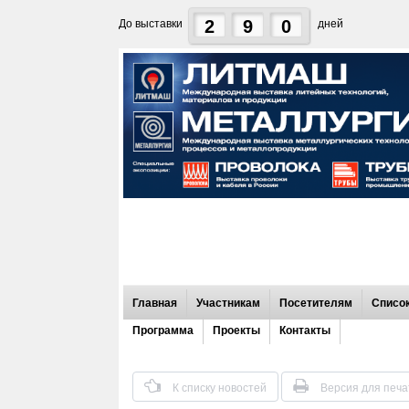
2
9
0
До выставки
дней
Главная
Участникам
Посетителям
Список
Программа
Проекты
Контакты
К списку новостей
Версия для печа