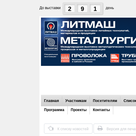
2
9
1
До выставки
день
Главная
Участникам
Посетителям
Список
Программа
Проекты
Контакты
К списку новостей
Версия для печа