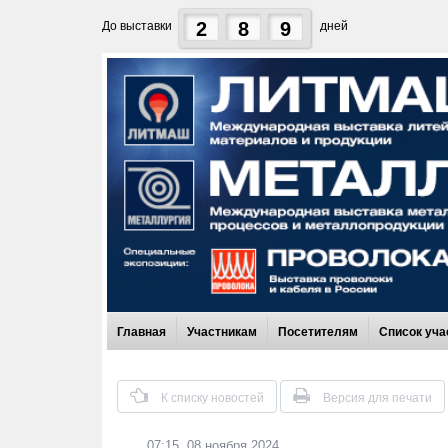
2
8
9
До выставки
дней
Главная
Участникам
Посетителям
Список уча
К списку новостей
Версия для печати
07:15, 08 ноября 2024