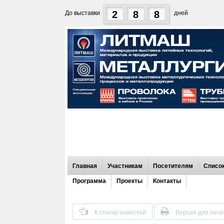
2
8
8
До выставки
дней
Главная
Участникам
Посетителям
Список
Программа
Проекты
Контакты
К списку новостей
Версия для печа