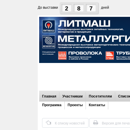
2
8
7
До выставки
дней
Главная
Участникам
Посетителям
Список
Программа
Проекты
Контакты
К списку новостей
Версия для печа