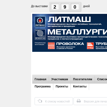
2
9
0
До выставки
дней
Главная
Участникам
Посетителям
Список
Программа
Проекты
Контакты
К списку новостей
Версия для печа