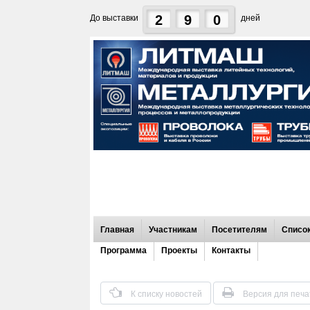
2
9
0
До выставки
дней
Главная
Участникам
Посетителям
Список
Программа
Проекты
Контакты
К списку новостей
Версия для печа