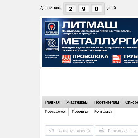
2
9
0
До выставки
дней
Главная
Участникам
Посетителям
Список
Программа
Проекты
Контакты
К списку новостей
Версия для печа