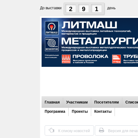
2
9
1
До выставки
день
Главная
Участникам
Посетителям
Список
Программа
Проекты
Контакты
К списку новостей
Версия для печа