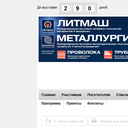
2
9
0
До выставки
дней
Главная
Участникам
Посетителям
Список
Программа
Проекты
Контакты
К списку новостей
Версия для печа