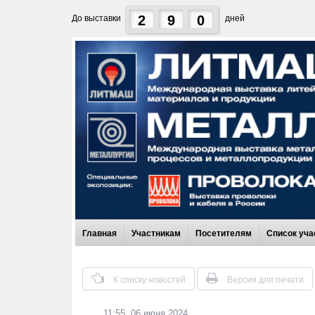
2
9
0
До выставки
дней
Главная
Участникам
Посетителям
Список уча
К списку новостей
Версия для печати
11:55, 06 июня 2024