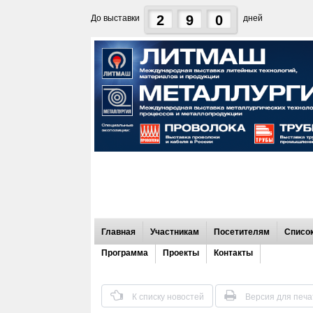
2
9
0
До выставки
дней
Главная
Участникам
Посетителям
Список
Программа
Проекты
Контакты
К списку новостей
Версия для печа