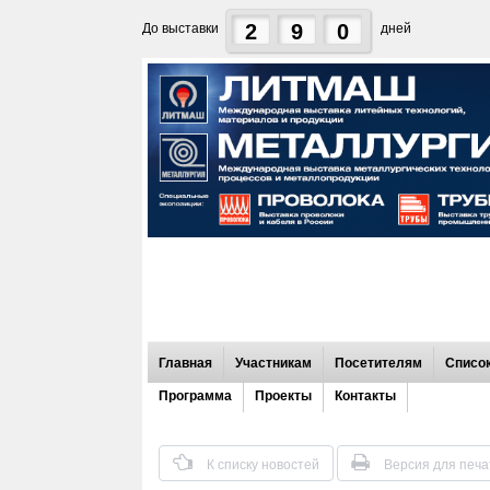
2
9
0
До выставки
дней
Главная
Участникам
Посетителям
Список
Программа
Проекты
Контакты
К списку новостей
Версия для печа