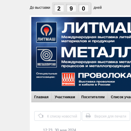
2
9
0
До выставки
дней
Главная
Участникам
Посетителям
Список уча
К списку новостей
Версия для печати
12:23, 30 мая 2024