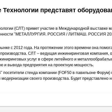
Технологии представят оборудова
логии (СЛТ) примет участие в Международной выставке ма
нности "МЕТАЛЛУРГИЯ. РОССИЯ / ЛИТМАШ. РОССИЯ 2024", 
ынке с 2012 года. На протяжении этого времени она помо
е производства. СЛТ – ведущая инжиниринговая компания,
нжиниринговых услуг в сфере литейного и металлообрабаты
ию и вывода предприятия на проектную мощность.
 посетители стенда компании (FOF50 в павильоне Форум) н
 модернизации своего производства. Будет представлено н